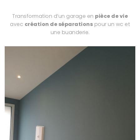
Transformation d’un garage en
pièce de vie
avec
création de séparations
pour un wc et
une buanderie.